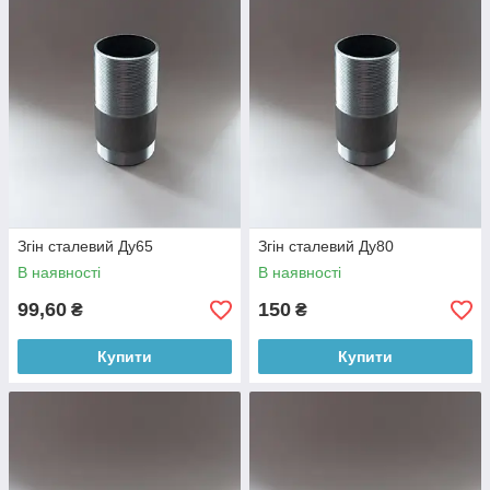
Згін сталевий Ду65
Згін сталевий Ду80
В наявності
В наявності
99,60
150
₴
₴
Купити
Купити