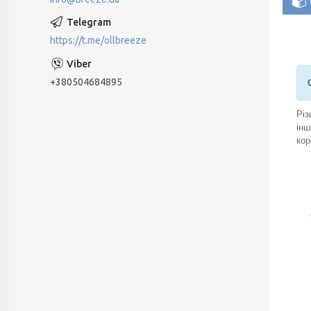
https://t.me/ollbreeze
+380504684895
Різ
інш
кор