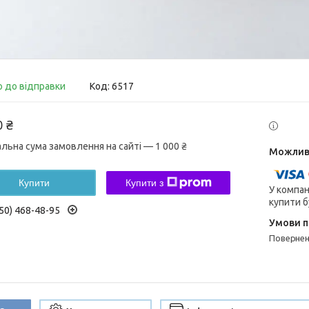
о до відправки
Код:
6517
0 ₴
альна сума замовлення на сайті — 1 000 ₴
Купити
Купити з
У компан
купити б
50) 468-48-95
поверне