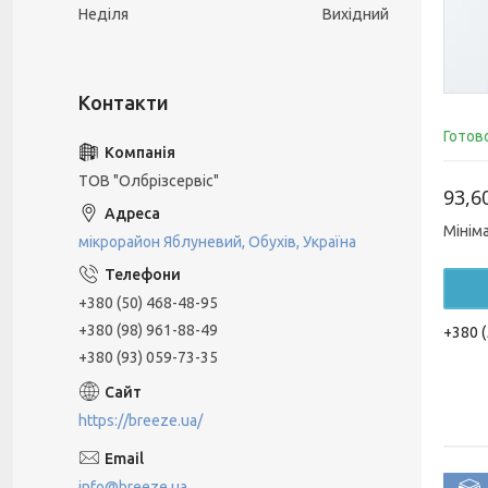
Неділя
Вихідний
Готов
ТОВ "Олбрізсервіс"
93,6
Мінім
мікрорайон Яблуневий, Обухів, Україна
+380 (50) 468-48-95
+380 (98) 961-88-49
+380 (
+380 (93) 059-73-35
https://breeze.ua/
info@breeze.ua