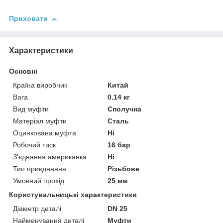
Приховати
Характеристики
Основні
Країна виробник
Китай
Вага
0.14 кг
Вид муфти
Сполучна
Матеріал муфти
Сталь
Оцинкована муфта
Ні
Робочий тиск
16 бар
З'єднання американка
Ні
Тип приєднання
Різьбове
Умовний прохід
25 мм
Користувальницькі характеристики
Діаметр деталі
DN 25
Найменування деталі
Муфти