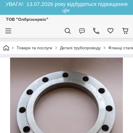
УВАГА! 13.07.2026 року відбудеться підвищення
цін
ТОВ "Олбрізсервіс"
Товари та послуги
Деталі трубопроводу
Фланці стал