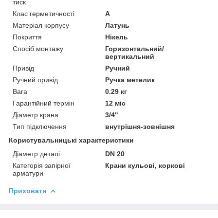
тиск
Клас герметичності
А
Матеріал корпусу
Латунь
Покриття
Нікель
Спосіб монтажу
Горизонтальний/
вертикальний
Привід
Ручний
Ручний привід
Ручка метелик
Вага
0.29 кг
Гарантійний термін
12 міс
Діаметр крана
3/4"
Тип підключення
внутрішня-зовнішня
Користувальницькі характеристики
Діаметр деталі
DN 20
Категорія запірної
Крани кульові, коркові
арматури
Приховати