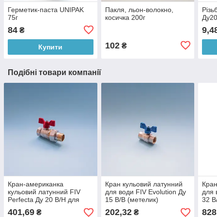
Герметик-паста UNIPAK
Пакля, льон-волокно,
Різь
75г
косичка 200г
Ду2
84
9,4
₴
102
₴
Купити
Подібні товари компанії
Кран-американка
Кран кульовий латунний
Кран
кульовий латунний FIV
для води FIV Evolution Ду
для 
Perfecta Ду 20 В/Н для
15 В/В (метелик)
32 В
води (метелик)
401,69
202,32
828
₴
₴