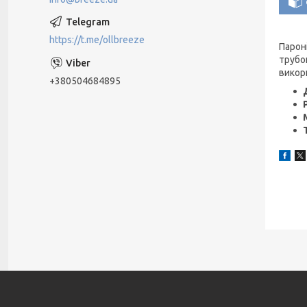
https://t.me/ollbreeze
Парон
трубо
викор
+380504684895