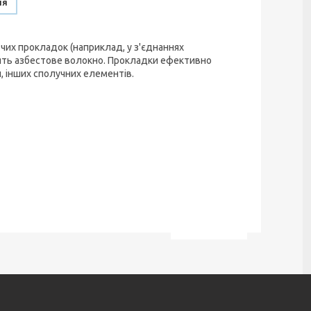
ня
чих прокладок (наприклад, у з'єднаннях
одять азбестове волокно. Прокладки ефективно
и, інших сполучних елементів.