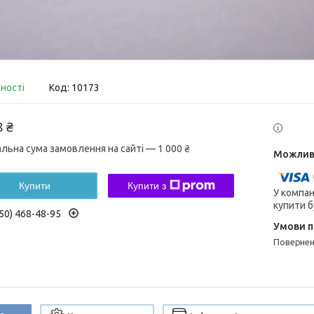
вності
Код:
10173
8 ₴
альна сума замовлення на сайті — 1 000 ₴
Купити
Купити з
У компан
купити б
50) 468-48-95
поверне