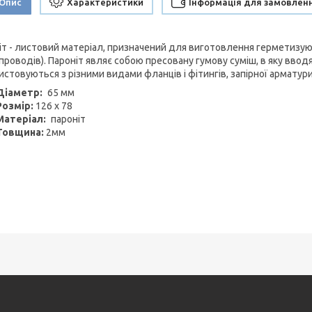
Опис
Характеристики
Інформація для замовлен
іт - листовий матеріал, призначений для виготовлення герметизую
проводів). Пароніт являє собою пресовану гумову суміш, в яку вв
истовуються з різними видами фланців і фітингів, запірної арматур
Діаметр:
65 мм
Розмір:
126 х 78
Матеріал:
пароніт
Товщина:
2мм