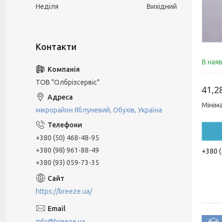
Неділя
Вихідний
В ная
ТОВ "Олбрізсервіс"
41,2
Мінім
мікрорайон Яблуневий, Обухів, Україна
+380 (50) 468-48-95
+380 (98) 961-88-49
+380 (
+380 (93) 059-73-35
https://breeze.ua/
info@breeze.ua