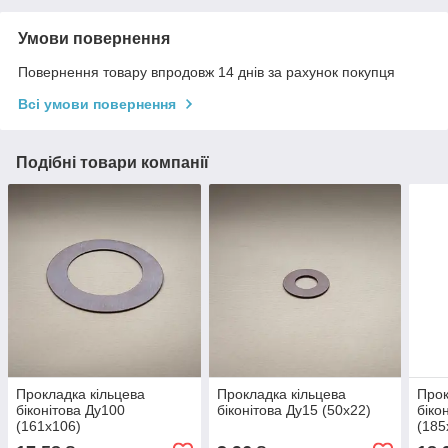
Умови повернення
Повернення товару впродовж 14 днів за рахунок покупця
Всі умови повернення
Подібні товари компанії
Прокладка кільцева
Прокладка кільцева
Прок
біконітова Ду100
біконітова Ду15 (50х22)
біко
(161х106)
(185