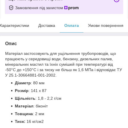
Замовлення під захистом
Характеристики
Доставка
Оплата
Умови повернення
Опис
Матеріал застосовують для ущільнення трубопроводів, що
працюють у середовищі води, бензину, дизельних палив,
мінеральних мастил та їхніх сумішей при температурі від
-50°С до +150°С і за тиску не більш як 1,6 МПа і відповідає ТУ
У 25.1-30664881-001-2002.
Діаметр
: 80 мм
Розмір
: 141 х 87
Щільність
: 1,8 - 2,2 г/см
Матеріал
: біконіт
Товщина
: 2 мм
Тиск:
16 кг/см2