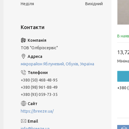
Неділя
Вихідний
В ная
ТОВ "Олбрізсервіс"
13,7
Мінім
мікрорайон Яблуневий, Обухів, Україна
+380 (50) 468-48-95
+380 (98) 961-88-49
+380 (
+380 (93) 059-73-35
https://breeze.ua/
info@breeze.ua