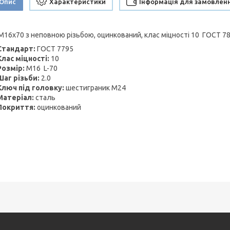
Опис
Характеристики
Інформація для замовлен
М16х70 з неповною різьбою, оцинкований, клас міцності 10 ГОСТ 7
Стандарт:
ГОСТ 7795
Клас міцності:
10
Розмір:
М16 L-70
Шаг різьби:
2.0
Ключ під головку:
шестиграник М24
Матеріал:
сталь
Покриття:
оцинкований