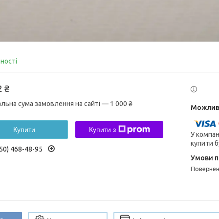
вності
2 ₴
альна сума замовлення на сайті — 1 000 ₴
Купити
Купити з
У компан
купити б
50) 468-48-95
поверне