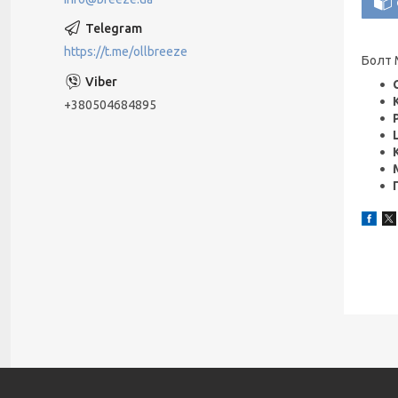
https://t.me/ollbreeze
Болт 
+380504684895