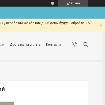
Кошик
і у неробочий час або вихідний день, будуть оброблені в
мін
Доставка та оплата
Контакти
ий