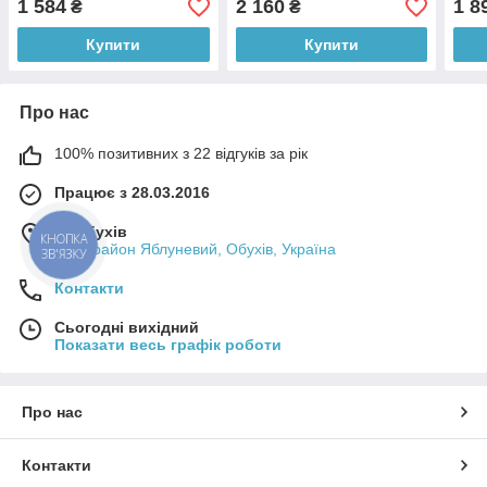
1 584
2 160
1 8
₴
₴
11с34п BREEZE
11с34п BREEZE
11с
Купити
Купити
Про нас
100% позитивних з 22 відгуків за рік
Працює з 28.03.2016
м. Обухів
КНОПКА
мікрорайон Яблуневий, Обухів, Україна
ЗВ'ЯЗКУ
Контакти
Сьогодні вихідний
Показати весь графік роботи
Про нас
Контакти