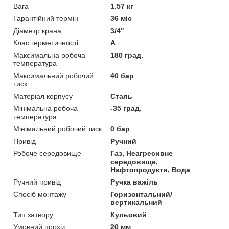
Вага
1.57 кг
Гарантійний термін
36 міс
Діаметр крана
3/4"
Клас герметичності
А
Максимальна робоча
180 град.
температура
Максимальний робочий
40 бар
тиск
Матеріал корпусу
Сталь
Мінімальна робоча
-35 град.
температура
Мінімальний робочий тиск
0 бар
Привід
Ручний
Робоче середовище
Газ, Неагресивне
середовище,
Нафтопродукти, Вода
Ручний привід
Ручка важіль
Спосіб монтажу
Горизонтальний/
вертикальний
Тип затвору
Кульовий
Умовний прохід
20 мм