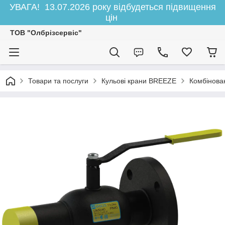
УВАГА! 13.07.2026 року відбудеться підвищення
цін
ТОВ "Олбрізсервіс"
Товари та послуги
Кульові крани BREEZE
Комбінован