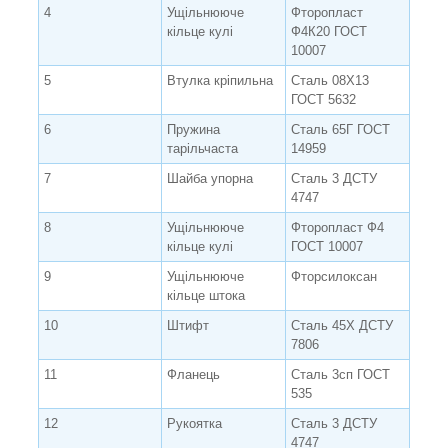
4
Ущільнююче
Фторопласт
кільце кулі
Ф4К20 ГОСТ
10007
5
Втулка кріпильна
Сталь 08Х13
ГОСТ 5632
6
Пружина
Сталь 65Г ГОСТ
тарільчаста
14959
7
Шайба упорна
Сталь 3 ДСТУ
4747
8
Ущільнююче
Фторопласт Ф4
кільце кулі
ГОСТ 10007
9
Ущільнююче
Фторсилоксан
кільце штока
10
Штифт
Сталь 45Х ДСТУ
7806
11
Фланець
Сталь 3сп ГОСТ
535
12
Рукоятка
Сталь 3 ДСТУ
4747