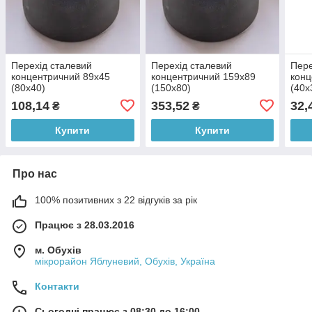
Перехід сталевий
Перехід сталевий
Пере
концентричний 89х45
концентричний 159х89
конц
(80х40)
(150х80)
(40х
108,14
353,52
32,
₴
₴
Купити
Купити
Про нас
100% позитивних з 22 відгуків за рік
Працює з 28.03.2016
м. Обухів
мікрорайон Яблуневий, Обухів, Україна
Контакти
Сьогодні працює з 08:30 до 16:00