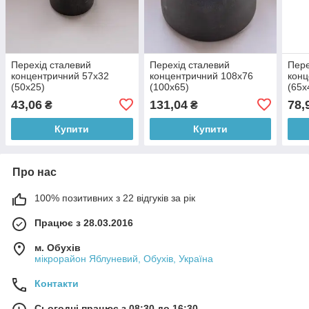
Перехід сталевий
Перехід сталевий
Пере
концентричний 57х32
концентричний 108х76
конц
(50х25)
(100х65)
(65х
43,06
131,04
78,
₴
₴
Купити
Купити
Про нас
100% позитивних з 22 відгуків за рік
Працює з 28.03.2016
м. Обухів
мікрорайон Яблуневий, Обухів, Україна
Контакти
Сьогодні працює з 08:30 до 16:30