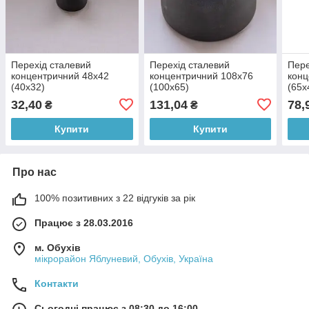
Перехід сталевий
Перехід сталевий
Пере
концентричний 48х42
концентричний 108х76
конц
(40х32)
(100х65)
(65х
32,40
131,04
78,
₴
₴
Купити
Купити
Про нас
100% позитивних з 22 відгуків за рік
Працює з 28.03.2016
м. Обухів
мікрорайон Яблуневий, Обухів, Україна
Контакти
Сьогодні працює з 08:30 до 16:00