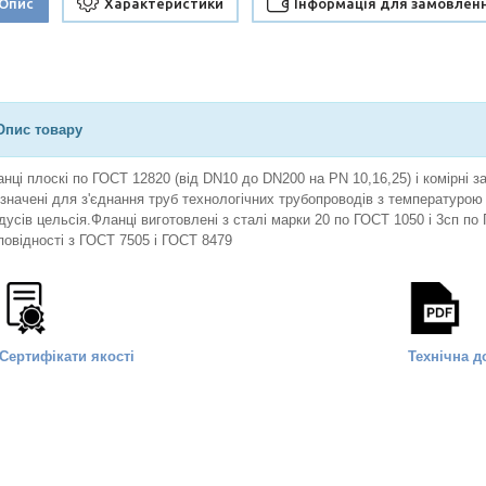
Опис
Характеристики
Інформація для замовлен
Опис товару
нці плоскі по ГОСТ 12820 (від DN10 до DN200 на PN 10,16,25) і комірні з
значені для з'єднання труб технологічних трубопроводів з температурою
дусів цельсія.Фланці виготовлені з сталі марки 20 по ГОСТ 1050 і 3сп 
повідності з ГОСТ 7505 і ГОСТ 8479
Сертифікати якості
Технічна д