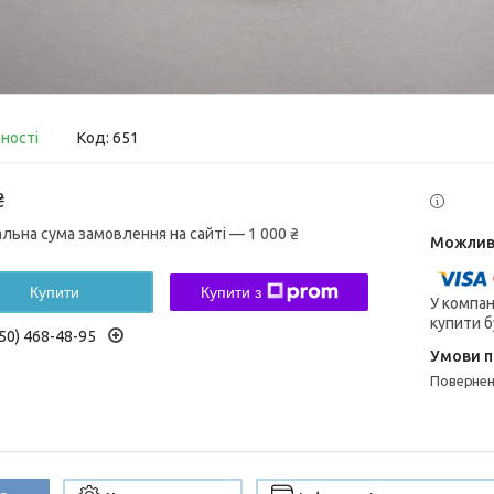
вності
Код:
651
₴
альна сума замовлення на сайті — 1 000 ₴
Купити
Купити з
У компан
купити б
50) 468-48-95
поверне