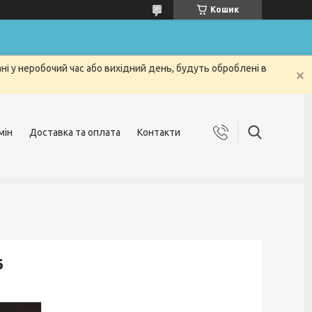
Кошик
і у неробочий час або вихідний день, будуть оброблені в
мін
Доставка та оплата
Контакти
6