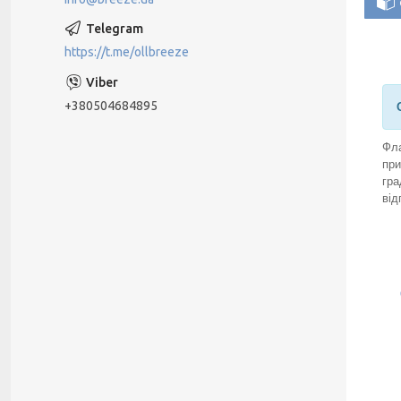
https://t.me/ollbreeze
+380504684895
Фла
при
гра
від