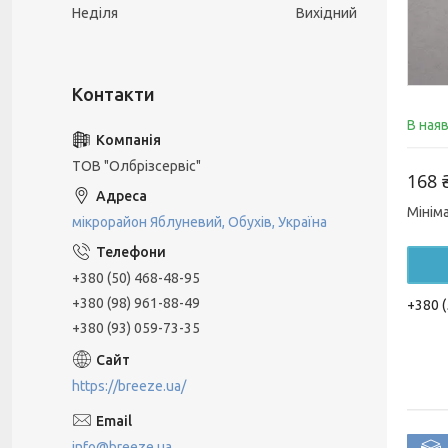
Неділя
Вихідний
В ная
ТОВ "Олбрізсервіс"
168 
Мінім
мікрорайон Яблуневий, Обухів, Україна
+380 (50) 468-48-95
+380 (98) 961-88-49
+380 (
+380 (93) 059-73-35
https://breeze.ua/
info@breeze.ua