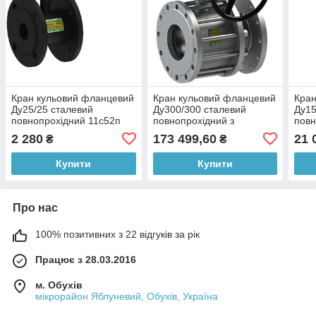
Кран кульовий фланцевий
Кран кульовий фланцевий
Кран
Ду25/25 сталевий
Ду300/300 сталевий
Ду15
повнопрохідний 11с52п
повнопрохідний з
повн
BREEZE
редуктором 11с341п
реду
2 280
173 499,60
21 
₴
₴
BREEZE
BRE
Купити
Купити
Про нас
100% позитивних з 22 відгуків за рік
Працює з 28.03.2016
м. Обухів
мікрорайон Яблуневий, Обухів, Україна