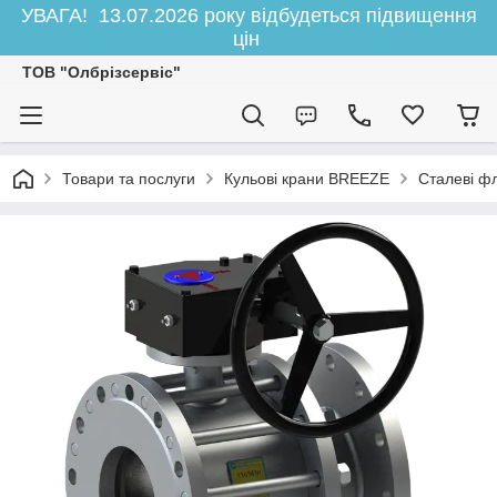
УВАГА! 13.07.2026 року відбудеться підвищення
цін
ТОВ "Олбрізсервіс"
Товари та послуги
Кульові крани BREEZE
Сталеві ф