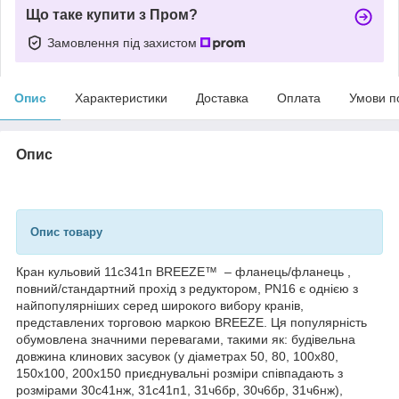
Що таке купити з Пром?
Замовлення під захистом
Опис
Характеристики
Доставка
Оплата
Умови п
Опис
Опис товару
Кран кульовий 11с341п BREEZE™ – фланець/фланець ,
повний/стандартний прохід з редуктором, PN16 є однією з
найпопулярніших серед широкого вибору кранів,
представлених торговою маркою BREEZE. Ця популярність
обумовлена значними перевагами, такими як: будівельна
довжина клинових засувок (у діаметрах 50, 80, 100х80,
150х100, 200х150 приєднувальні розміри співпадають з
розмірами 30с41нж, 31с41п1, 31ч6бр, 30ч6бр, 31ч6нж),