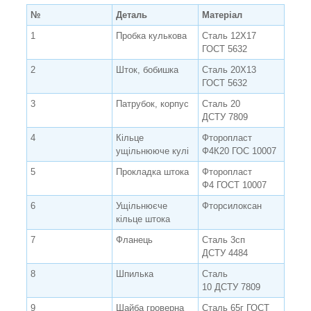
№
Деталь
Матеріал
1
Пробка кулькова
Сталь 12Х17
ГОСТ 5632
2
Шток, бобишка
Сталь 20Х13
ГОСТ 5632
3
Патрубок, корпус
Сталь 20
ДСТУ 7809
4
Кільце
Фторопласт
ущільнююче кулі
Ф4К20 ГОС 10007
5
Прокладка штока
Фторопласт
Ф4 ГОСТ 10007
6
Ущільнюєче
Фторсилоксан
кільце штока
7
Фланець
Сталь 3сп
ДСТУ 4484
8
Шпилька
Сталь
10 ДСТУ 7809
9
Шайба гроверна
Сталь 65г ГОСТ