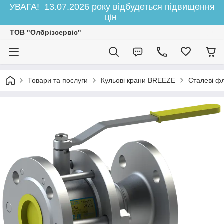
УВАГА! 13.07.2026 року відбудеться підвищення
цін
ТОВ "Олбрізсервіс"
Товари та послуги
Кульові крани BREEZE
Сталеві ф