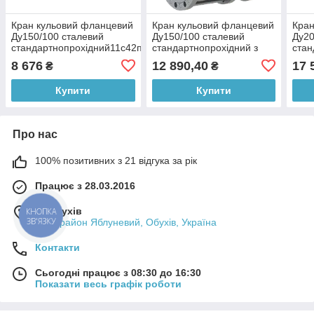
Кран кульовий фланцевий
Кран кульовий фланцевий
Кран
Ду150/100 сталевий
Ду150/100 сталевий
Ду20
стандартнопрохідний11с42п
стандартнопрохідний з
стан
BREEZE
редуктором 11с341п
11с
8 676
12 890,40
17 
₴
₴
BREEZE
Купити
Купити
Про нас
100% позитивних з 21 відгука за рік
Працює з 28.03.2016
м. Обухів
КНОПКА
ЗВ'ЯЗКУ
мікрорайон Яблуневий, Обухів, Україна
Контакти
Сьогодні працює з 08:30 до 16:30
Показати весь графік роботи