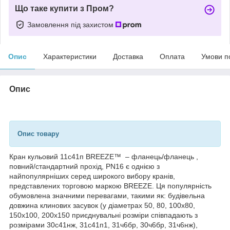
Що таке купити з Пром?
Замовлення під захистом
Опис
Характеристики
Доставка
Оплата
Умови п
Опис
Опис товару
Кран кульовий 11с41п BREEZE™ – фланець/фланець ,
повний/стандартний прохід, PN16 є однією з
найпопулярніших серед широкого вибору кранів,
представлених торговою маркою BREEZE. Ця популярність
обумовлена значними перевагами, такими як: будівельна
довжина клинових засувок (у діаметрах 50, 80, 100х80,
150х100, 200х150 приєднувальні розміри співпадають з
розмірами 30с41нж, 31с41п1, 31ч6бр, 30ч6бр, 31ч6нж),