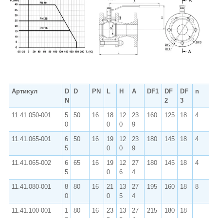
Артикул
D
D
PN
L
H
A
DF1
DF
DF
n
W
N
2
3
11.41.050-001
5
50
16
18
12
23
160
125
18
4
8.
0
0
0
9
6
11.41.065-001
6
50
16
19
12
23
180
145
18
4
1
5
0
0
9
.3
11.41.065-002
6
65
16
19
12
27
180
145
18
4
1
5
0
6
4
.0
11.41.080-001
8
80
16
21
13
27
195
160
18
8
1
0
0
5
4
.0
11.41.100-001
1
80
16
23
13
27
215
180
18