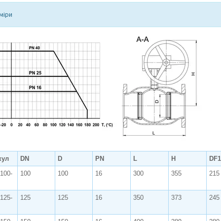
міри
кул
DN
D
PN
L
H
DF1
.100-
100
100
16
300
355
215
.125-
125
125
16
350
373
245