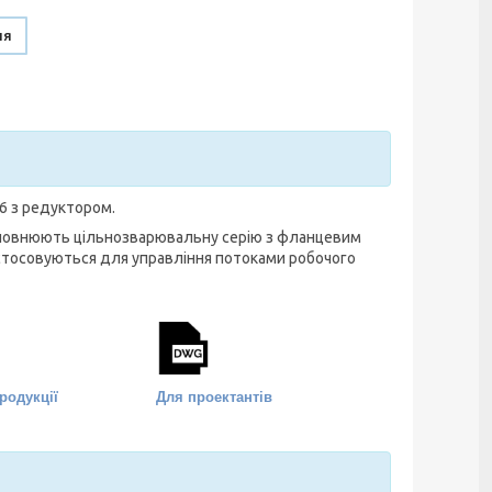
ня
6 з редуктором.
доповнюють цільнозварювальну серію з фланцевим
астосовуються для управління потоками робочого
родукції
Для проектантів