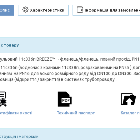
Опис
Характеристики
Інформація для замовлен
с товару
кульовий 11c336п BREEZE™ - фланець/фланець, повний прохід, PN1
 11с336п (водночас з кранами 11с338п, розрахованими на PN25 ) 
анням на PN16 для всього розмірного ряду від DN100 до DN300. З
овища (відкриття / закриття) в системах трубопроводу .
тифікати якості
Технічний паспорт
Каталог п
струкція і матеріали