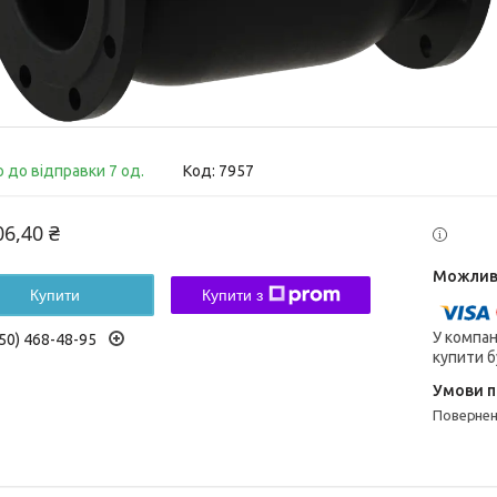
о до відправки 7 од.
Код:
7957
06,40 ₴
Купити
Купити з
У компан
50) 468-48-95
купити б
поверне