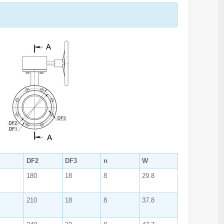
DF2
DF3
n
W
180
18
8
29.8
210
18
8
37.8