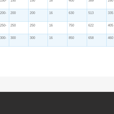
.150-
150
150
16
400
389
280
.200-
200
200
16
630
513
335
.250-
250
250
16
750
622
405
.300-
300
300
16
850
658
460