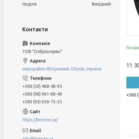
Неділя
Вихідний
Готов
ТОВ "Олбрізсервіс"
11 3
мікрорайон Яблуневий, Обухів, Україна
+380 (50) 468-48-95
+380 (98) 961-88-49
+380 (
+380 (93) 059-73-35
https://breeze.ua/
info@breeze.ua