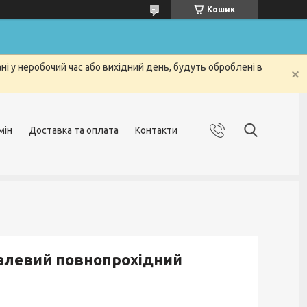
Кошик
і у неробочий час або вихідний день, будуть оброблені в
мін
Доставка та оплата
Контакти
алевий повнопрохідний