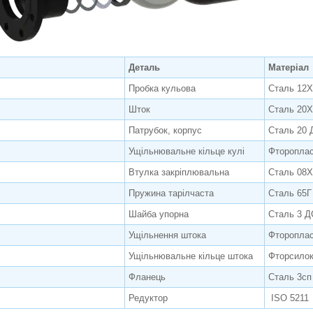
Деталь
Матеріал
Пробка кульова
Сталь 12Х
Шток
Сталь 20Х
Патрубок, корпус
Сталь 20 
Ущільнювальне кільце кулі
Фтороплас
Втулка закріплювальна
Сталь 08Х
Пружина тарілчаста
Сталь 65Г
Шайба упорна
Сталь 3 Д
Ущільнення штока
Фтороплас
Ущільнювальне кільце штока
Фторсило
Фланець
Сталь 3сп
Редуктор
ISO 5211