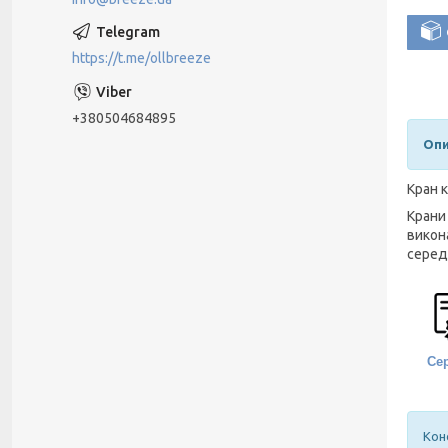
https://t.me/ollbreeze
+380504684895
Опи
Кран 
Крани
викон
серед
Сер
Кон