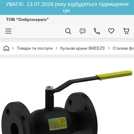
УВАГА! 13.07.2026 року відбудеться підвищення
цін
ТОВ "Олбрізсервіс"
Товари та послуги
Кульові крани BREEZE
Сталеві ф