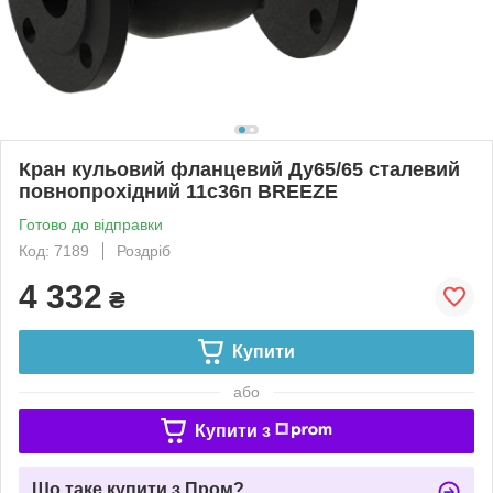
Кран кульовий фланцевий Ду65/65 сталевий
повнопрохідний 11с36п BREEZE
Готово до відправки
Код: 7189
Роздріб
4 332
₴
Купити
або
Купити з
Що таке купити з Пром?