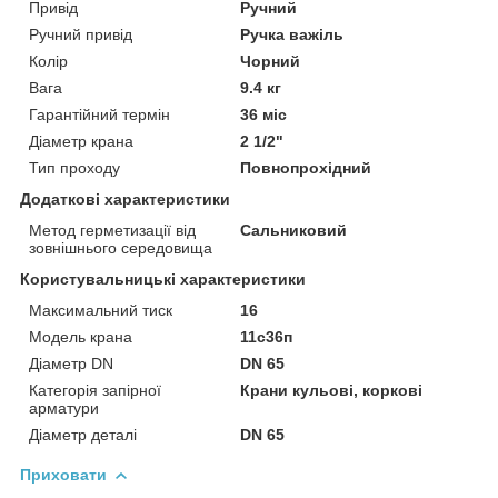
Привід
Ручний
Ручний привід
Ручка важіль
Колір
Чорний
Вага
9.4 кг
Гарантійний термін
36 міс
Діаметр крана
2 1/2"
Тип проходу
Повнопрохідний
Додаткові характеристики
Метод герметизації від
Сальниковий
зовнішнього середовища
Користувальницькі характеристики
Максимальний тиск
16
Модель крана
11с36п
Діаметр DN
DN 65
Категорія запірної
Крани кульові, коркові
арматури
Діаметр деталі
DN 65
Приховати