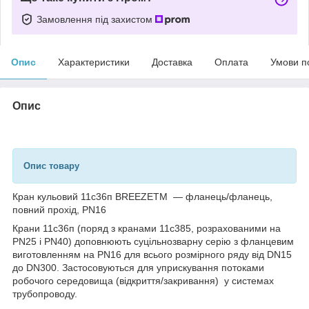
Замовлення під захистом
Опис
Характеристики
Доставка
Оплата
Умови п
Опис
Опис товару
Кран кульовий 11с36п BREEZETM — фланець/фланець,
повний прохід, PN16
Крани 11с36п (поряд з кранами 11с385, розрахованими на
PN25 і PN40) доповнюють суцільнозварну серію з фланцевим
виготовленням на PN16 для всього розмірного ряду від DN15
до DN300. Застосовуються для уприскування потоками
робочого середовища (відкриття/закривання) у системах
трубопроводу.