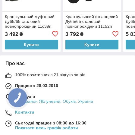
Кран кульовий муфтовий
Кран кульовий фланцевий
Кран
Ду65/65 сталевий
Ду65/65 сталевий
Ду65
повнопрохідний 11с39п
повнопрохідний 11с52п
повн
BREEZE
BREEZE
BRE
3 492
3 792
5 8
₴
₴
Купити
Купити
Про нас
100% позитивних з 21 відгука за рік
Працює з 28.03.2016
м. Обухів
мікрорайон Яблуневий, Обухів, Україна
Контакти
Сьогодні працює з 08:30 до 16:30
Показати весь графік роботи