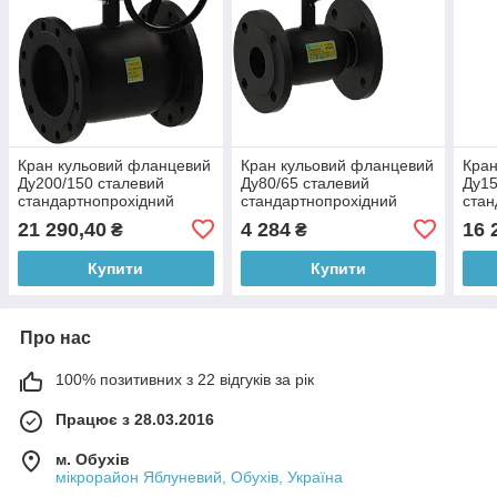
Кран кульовий фланцевий
Кран кульовий фланцевий
Кран
Ду200/150 сталевий
Ду80/65 сталевий
Ду15
стандартнопрохідний
стандартнопрохідний
стан
11c333п BREЕZE
11c33п BRЕEZE
11c
21 290,40
4 284
16 
₴
₴
Купити
Купити
Про нас
100% позитивних з 22 відгуків за рік
Працює з 28.03.2016
м. Обухів
мікрорайон Яблуневий, Обухів, Україна