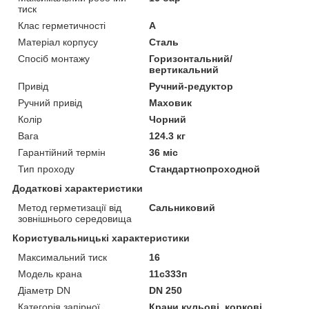
тиск
Клас герметичності
А
Матеріал корпусу
Сталь
Спосіб монтажу
Горизонтальний/
вертикальний
Привід
Ручний-редуктор
Ручний привід
Маховик
Колір
Чорний
Вага
124.3 кг
Гарантійний термін
36 міс
Тип проходу
Стандартнопроходной
Додаткові характеристики
Метод герметизації від
Сальниковий
зовнішнього середовища
Користувальницькі характеристики
Максимальний тиск
16
Модель крана
11с333п
Діаметр DN
DN 250
Категорія запірної
Крани кульові, коркові