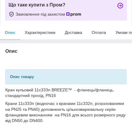
Що таке купити з Пром?
Замовлення під захистом
Опис
Характеристики
Доставка
Оплата
Умови п
Опис
Опис товару
Кран кульовий 11c333п BREEZE™ - фланець/фланець,
стандартний прохід, PN16
Крани 11с333п (водночас з кранами 11с332п, р
хованими
озра
на PN25 та PN40) доповнюють цільнозварювальну серію
фланцевим виконанням на PN16 для всього розмірного ряду
від DN50 до DN400.