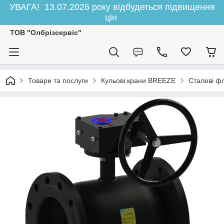
УВАГА! 13.07.2026 року відбудеться підвищення
цін
ТОВ "Олбрізсервіс"
Товари та послуги
Кульові крани BREEZE
Сталеві ф